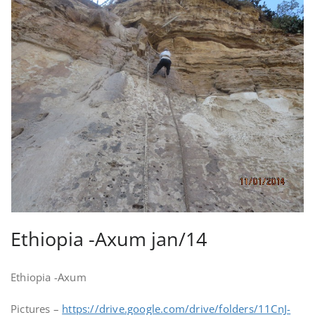
Ethiopia -Axum jan/14
Ethiopia -Axum
Pictures –
https://drive.google.com/drive/folders/11CnJ-