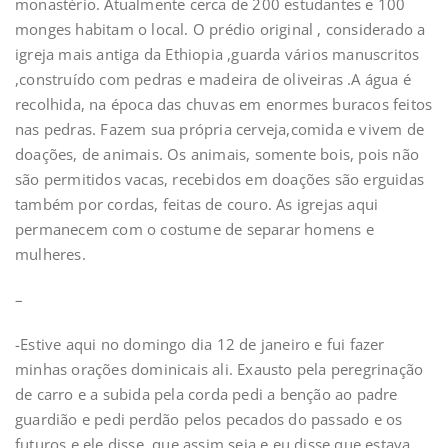
monastério. Atualmente cerca de 200 estudantes e 100
monges habitam o local. O prédio original , considerado a
igreja mais antiga da Ethiopia ,guarda vários manuscritos
,construído com pedras e madeira de oliveiras .A água é
recolhida, na época das chuvas em enormes buracos feitos
nas pedras. Fazem sua própria cerveja,comida e vivem de
doações, de animais. Os animais, somente bois, pois não
são permitidos vacas, recebidos em doações são erguidas
também por cordas, feitas de couro. As igrejas aqui
permanecem com o costume de separar homens e
mulheres.
–
-Estive aqui no domingo dia 12 de janeiro e fui fazer
minhas orações dominicais ali. Exausto pela peregrinação
de carro e a subida pela corda pedi a benção ao padre
guardião e pedi perdão pelos pecados do passado e os
futuros e ele disse, que assim seja e eu disse que estava