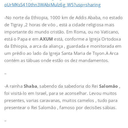
oUrMKsS410thn3WAbiMulz6g_W5?usp=sharing
-No norte da Ethiopia, 1000 km de Addis Ababa, no estado
de Tigray ,2 horas de vôo , está a cidade religiosa mais
importante do mundo cristão. Em Roma, ou no Vaticano,
está o Papa e em
AXUM
está, conforme a Igreja Ortodoxa
da Ethiopia, a arca da aliança , guardada e monitorada em
um prédio ao lado da Igreja Santa Maria de Tsyon.A Arca
contém as tábuas onde estão os dez mandamentos.
–
-A rainha
Shaba
, sabendo da sabedoria do Rei
Salomão
,
foi visitá-lo em Israel, para se aconselhar. Levou muitos
presentes, varias caravanas, muitos camelos , tudo para
presentear o Rei Salomão , famoso por decisões sábias.
–