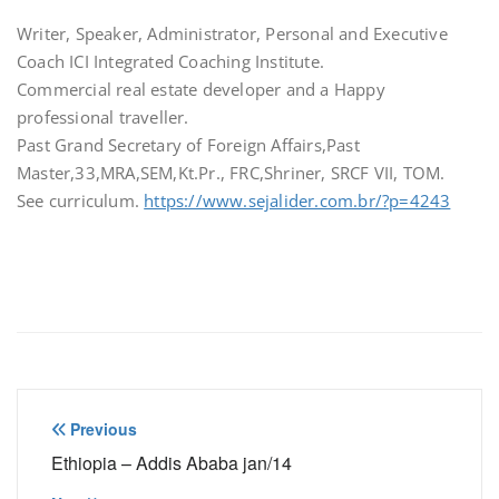
Writer, Speaker, Administrator, Personal and Executive
Coach ICI Integrated Coaching Institute.
Commercial real estate developer and a Happy
professional traveller.
Past Grand Secretary of Foreign Affairs,Past
Master,33,MRA,SEM,Kt.Pr., FRC,Shriner, SRCF VII, TOM.
See curriculum.
https://www.sejalider.com.br/?p=4243
Navegação
Previous
de
Ethiopia – Addis Ababa jan/14