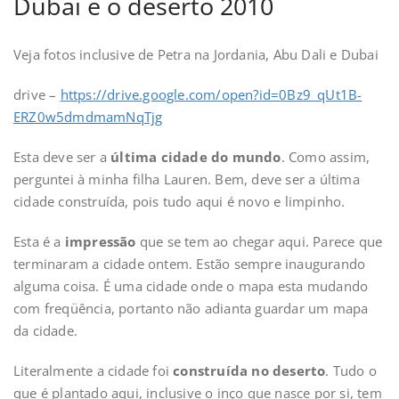
Dubai e o deserto 2010
Veja fotos inclusive de Petra na Jordania, Abu Dali e Dubai
drive –
https://drive.google.com/open?id=0Bz9_qUt1B-
ERZ0w5dmdmamNqTjg
Esta deve ser a
última cidade do mundo
. Como assim,
perguntei à minha filha Lauren. Bem, deve ser a última
cidade construída, pois tudo aqui é novo e limpinho.
Esta é a
impressão
que se tem ao chegar aqui. Parece que
terminaram a cidade ontem. Estão sempre inaugurando
alguma coisa. É uma cidade onde o mapa esta mudando
com freqüência, portanto não adianta guardar um mapa
da cidade.
Literalmente a cidade foi
construída no deserto
. Tudo o
que é plantado aqui, inclusive o inço que nasce por si, tem