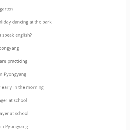
garten
liday dancing at the park
speak english?
yoongyang
re practicing
in Pyongyang
early in the morning
ger at school
yer at school
in Pyongyang