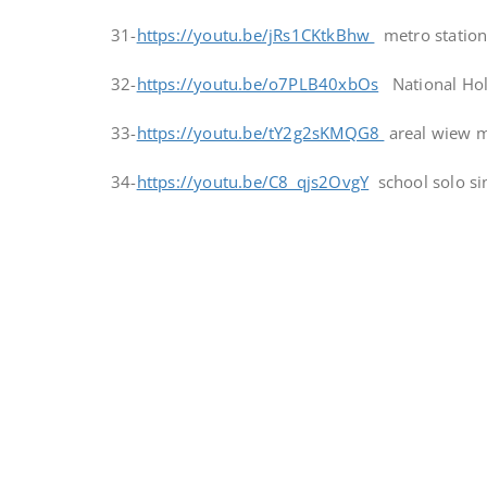
31-
https://youtu.be/jRs1CKtkBhw
metro station
32-
https://youtu.be/o7PLB40xbOs
National Hol
33-
https://youtu.be/tY2g2sKMQG8
areal wiew m
34-
https://youtu.be/C8_qjs2OvgY
school solo si