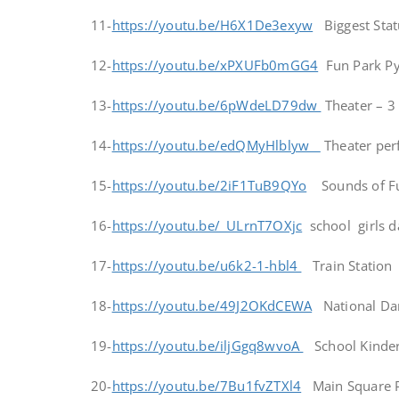
11-
https://youtu.be/H6X1De3exyw
Biggest Stat
12-
https://youtu.be/xPXUFb0mGG4
Fun Park P
13-
https://youtu.be/6pWdeLD79dw
Theater – 3
14-
https://youtu.be/edQMyHlblyw
Theater per
15-
https://youtu.be/2iF1TuB9QYo
Sounds of Fu
16-
https://youtu.be/_ULrnT7OXjc
school girls d
17-
https://youtu.be/u6k2-1-hbl4
Train Station
18-
https://youtu.be/49J2OKdCEWA
National Da
19-
https://youtu.be/iljGgq8wvoA
School Kinder
20-
https://youtu.be/7Bu1fvZTXl4
Main Square 