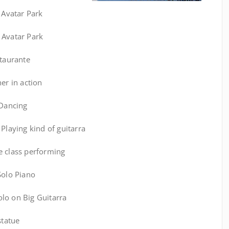
Avatar Park
Avatar Park
aurante
r in action
Dancing
laying kind of guitarra
 class performing
olo Piano
lo on Big Guitarra
tatue