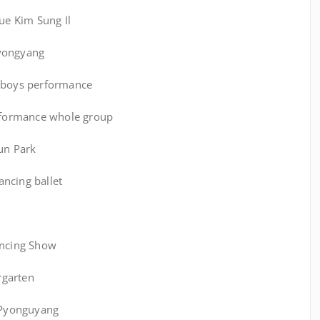
ue Kim Sung Il
yongyang
 boys performance
formance whole group
n Park
ancing ballet
ncing Show
garten
Pyonguyang