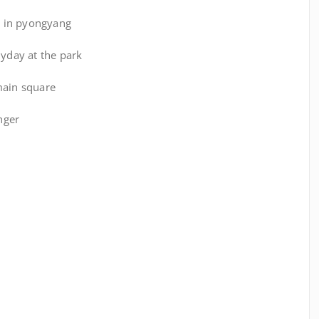
 in pyongyang
yday at the park
ain square
nger