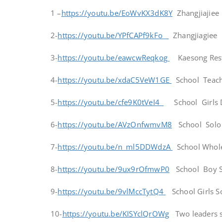
1 –
https://youtu.be/EoWvKX3dK8Y
Zhangjiajiee 
2-
https://youtu.be/YPfCAPf9kFo
Zhangjiagiee 
3-
https://youtu.be/eawcwReqkog
Kaesong Rest
4-
https://youtu.be/xdaC5VeW1GE
School Teache
5-
https://youtu.be/cfe9K0tVeI4
School Girls 
6-
https://youtu.be/AVzOnfwmvM8
School Solo P
7-
https://youtu.be/n_ml5DDWdzA
School Whole
8-
https://youtu.be/9ux9rOfmwP0
School Boy S
9-
https://youtu.be/9vlMccTytQ4
School Girls So
10-
https://youtu.be/KISYclQrOWg
Two leaders s