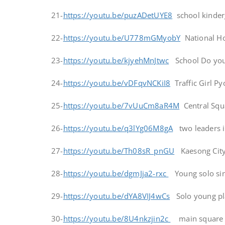
21-
https://youtu.be/puzADetUYE8
school kinder
22-
https://youtu.be/U778mGMyobY
National Ho
23-
https://youtu.be/kjyehMnJtwc
School Do you 
24-
https://youtu.be/vDFqvNCKiI8
Traffic Girl P
25-
https://youtu.be/7vUuCm8aR4M
Central Squa
26-
https://youtu.be/q3lYg06M8gA
two leaders 
27-
https://youtu.be/Th08sR_pnGU
Kaesong City 
28-
https://youtu.be/dgmJja2-rxc
Young solo sin
29-
https://youtu.be/dYA8VIJ4wCs
Solo young pla
30-
https://youtu.be/8U4nkzjin2c
main square 