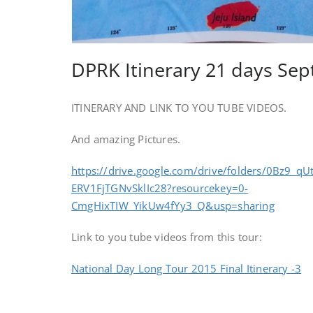
DPRK Itinerary 21 days Se
ITINERARY AND LINK TO YOU TUBE VIDEOS.
And amazing Pictures.
https://drive.google.com/drive/folders/0Bz9_qU
ERV1FjTGNvSklIc28?resourcekey=0-
CmgHixTIW_YikUw4fYy3_Q&usp=sharing
Link to you tube videos from this tour:
National Day Long Tour 2015 Final Itinerary -3