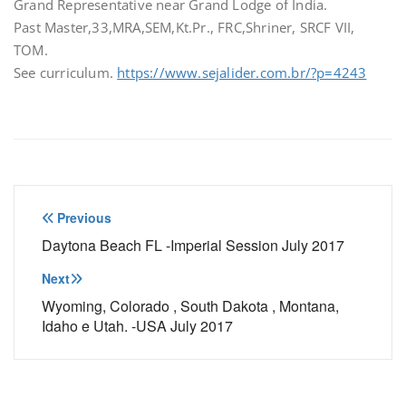
Grand Representative near Grand Lodge of India.
Past Master,33,MRA,SEM,Kt.Pr., FRC,Shriner, SRCF VII,
TOM.
See curriculum.
https://www.sejalider.com.br/?p=4243
Navegação
Previous
de
Daytona Beach FL -Imperial Session July 2017
Post
Next
Wyoming, Colorado , South Dakota , Montana,
Idaho e Utah. -USA July 2017