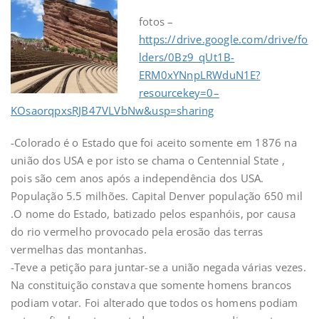
fotos –
https://drive.google.com/drive/fo
lders/0Bz9_qUt1B-
ERM0xYNnpLRWduN1E?
resourcekey=0–
KOsaorqpxsRJB47VLVbNw&usp=sharing
-Colorado é o Estado que foi aceito somente em 1876 na
união dos USA e por isto se chama o Centennial State ,
pois são cem anos após a independência dos USA.
População 5.5 milhões. Capital Denver população 650 mil
.O nome do Estado, batizado pelos espanhóis, por causa
do rio vermelho provocado pela erosão das terras
vermelhas das montanhas.
-Teve a petição para juntar-se a união negada várias vezes.
Na constituição constava que somente homens brancos
podiam votar. Foi alterado que todos os homens podiam