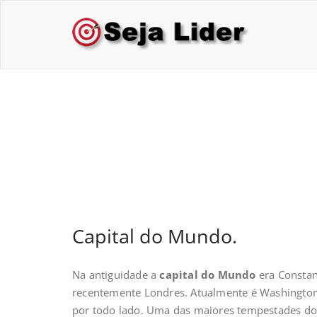
Skip
to
Sej
Treina
content
Capital do Mundo.
Capital do Mundo.
Na antiguidade a
capital do Mundo
era Constan
recentemente Londres. Atualmente é Washington
por todo lado. Uma das maiores tempestades dos