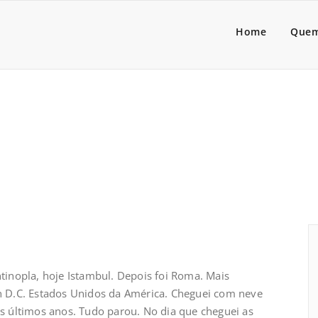
a Lider
dores de pessoas associado
Home
Quem
tinopla, hoje Istambul. Depois foi Roma. Mais
 D.C. Estados Unidos da América. Cheguei com neve
 últimos anos. Tudo parou. No dia que cheguei as