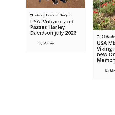
24 de julho de 2026
0
USA- Volcano and
Passes Harley
Davidson july 2026
24 de abr
USA Mis
By
M.Hans
Viking 
new Or
Memphi
By
M.