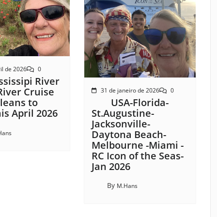
il de 2026
0
sissipi River
River Cruise
31 de janeiro de 2026
0
USA-Florida-
leans to
St.Augustine-
s April 2026
Jacksonville-
Daytona Beach-
Hans
Melbourne -Miami -
RC Icon of the Seas-
Jan 2026
By
M.Hans