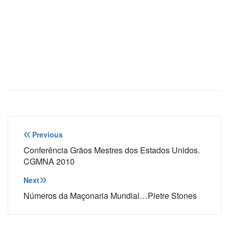
Navegação
Previous
de
Conferência Grãos Mestres dos Estados Unidos.
CGMNA 2010
Post
Next
Números da Maçonaria Mundial…Pietre Stones