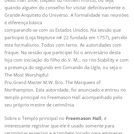
Dead man shoe, (sapato do homem morto), ou seja,
quando alguém do conselho for visitar definitivamente o
Grande Arquiteto do Universo. A formalidade nas reuniões
é diferença básica
comparando-se com os Estados Unidos. Na sessão que
participei (Loja Neptune n# 22 fundada em 1757), percebi
este formalismo. Todos com terno. As autoridades com
fraque. Na sessão que participei foi o aniversário desta
loja com iniciação do filho do V. M.:, no rito Stability e com
a presença do segundo em Comando da Ugle, ou seja o
The Most Worshipful
Pro.Grand Master M.W. Bro. The Marquees of
Northampton. Esta autoridade, foi anunciado e entrou no
templo principal no Freemason Hall acompanhado pelo
seu próprio mestre de cerimônia.
Sobre o Templo principal no
Freemason Hall
, é
interessante registrar que ele é usado somente para
cerimônias especiais e é também locado para empresas,