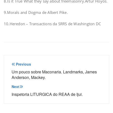
8.Is it True What they say about freemasonry.Artur Hoyos.
9.Morals and Dogma de Albert Pike.
10.Heredon – Transactions da SRRS de Washington DC
Navegação
Previous
de
Um pouco sobre Maconaria. Landmarks, James
Anderson, Mackey.
Post
Next
Inspetoria LITURGICA do REAA de Ijui.