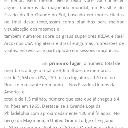
é menor. Bem menor. Neste texto você vai conhecer
alguns números da maçonaria mundial, do Brasil e do
Estado do Rio Grande do Sul, baseado em fontes citadas
no final deste texto,assim como planilhas para melhor
visualização dos mesmos e
também números sobre os graus superiores (REAA e Real
Arco) nos USA, Inglaterra e Brasil e algumas impressões de
visitas, entrevistas e participação em sessões maçônicas.
Em
primeiro lugar
, o número total de
membros atinge o total de 3,6 milhões de membros,
sendo 1,5M nos USA, 250 mil na Inglaterra, 170 mil no
Brasil e o restante do mundo. . Nos Estados Unidos da
America o
total é de 1,5 milhão, número que este que já chegou a 4
milhões em 1965. Destaca- se a Grande Loja da
Philadelphia com aproximadamente 130 mil filiados.. No
berço da Maçonaria, a United Grand Lodge of England
(UGLE), o numero atual é de 250 mil. O restante se localiza